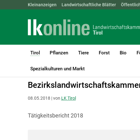
Landwirtschaftskammern:
Kleinanzeigen
Landwirtschaftliche Blätter
ÖSTERREICH
BGLD
Öffentlic
KTN
Tirol
Pflanzen
Tiere
Forst
Bio
F
(current)1
LK Tirol
Tirol
Tätigkeitsbericht
Spezialkulturen und Markt
Bezirkslandwirtschaftskamme
08.05.2018 | von
LK Tirol
Tätigkeitsbericht 2018