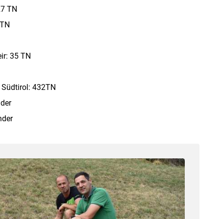
27 TN
 TN
ir: 35 TN
 Südtirol: 432TN
der
nder