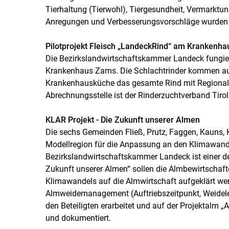
Tierhaltung (Tierwohl), Tiergesundheit, Vermarktung 
Anregungen und Verbesserungsvorschläge wurden d
Pilotprojekt Fleisch „LandeckRind“ am Krankenh
Die Bezirkslandwirtschaftskammer Landeck fungier
Krankenhaus Zams. Die Schlachtrinder kommen aus
Krankenhausküche das gesamte Rind mit Regiona
Abrechnungsstelle ist der Rinderzuchtverband Tirol
KLAR Projekt - Die Zukunft unserer Almen
Die sechs Gemeinden Fließ, Prutz, Faggen, Kauns, 
Modellregion für die Anpassung an den Klimawand
Bezirkslandwirtschaftskammer Landeck ist einer de
Zukunft unserer Almen“ sollen die Almbewirtschaft
Klimawandels auf die Almwirtschaft aufgeklärt w
Almweidemanagement (Auftriebszeitpunkt, Weidele
den Beteiligten erarbeitet und auf der Projektalm „
und dokumentiert.