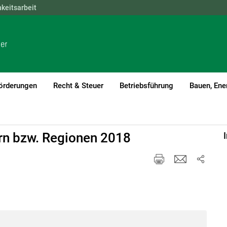
hkeitsarbeit
NÖ
OÖ
SBG
STMK
TIROL
VBG
WIEN
örderungen
Recht & Steuer
Betriebsführung
Bauen, Ene
rn bzw. Regionen 2018