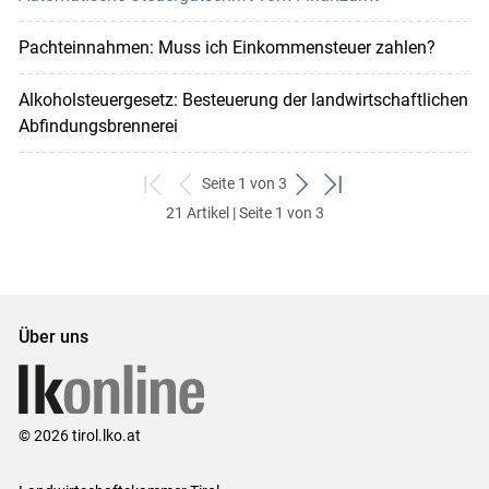
Pachteinnahmen: Muss ich Einkommensteuer zahlen?
Alkoholsteuergesetz: Besteuerung der landwirtschaftlichen
Abfindungsbrennerei
Seite 1 von 3
zum
zurück
weiter
zum
21 Artikel | Seite 1 von 3
ersten
zum
zum
letzten
Set
vorigen
nächsten
Set
Set
Set
Über uns
© 2026 tirol.lko.at