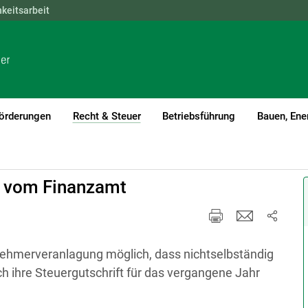
hkeitsarbeit
NÖ
OÖ
SBG
STMK
TIROL
VBG
WIEN
örderungen
Recht & Steuer
Betriebsführung
Bauen, Ene
(current)1
t vom Finanzamt
tnehmerveranlagung möglich, dass nichtselbständig
h ihre Steuergutschrift für das vergangene Jahr