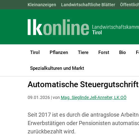
Landwirtschaftskammern:
Kleinanzeigen
Landwirtschaftliche Blätter
ÖSTERREICH
BGLD
Öffentlic
KTN
Tirol
Pflanzen
Tiere
Forst
Bio
F
LK Tirol
Recht & Steuer
Steuer
Spezialkulturen und Markt
Automatische Steuergutschrif
09.01.2026 | von
Mag. Sieglinde Jell-Anreiter, LK OÖ
Seit 2017 ist es durch die antragslose Arbei
Erwerbstätigen oder Pensionisten automatisc
zurückbezahlt wird.