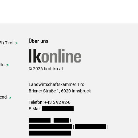
Über uns
I) Tirol
lle
© 2026 tirol.lko.at
Landwirtschaftskammer Tirol
Brixner Straße 1, 6020 Innsbruck
gend
Telefon: +43 5 92 92-0
E-Mail:
office@lk-tirol.at
Impressum
|
Kontakt
|
Datenschutzerklärung
|
Barrierefreiheit
|
Cookie-Einstellungen