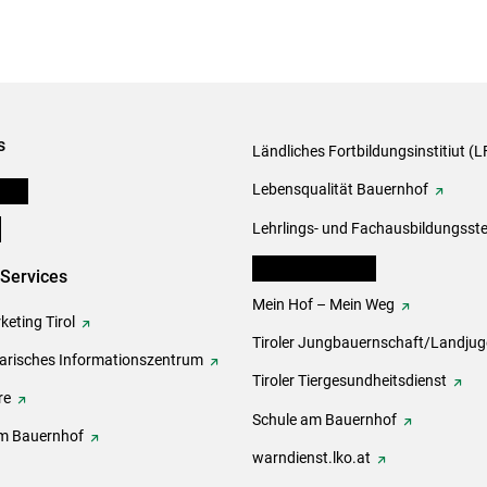
s
Ländliches Fortbildungsinstitiut (LF
onen
Lebensqualität Bauernhof
e
Lehrlings- und Fachausbildungsste
lk Bäuerinnen Tirol
-Services
Mein Hof – Mein Weg
eting Tirol
Tiroler Jungbauernschaft/Landju
rarisches Informationszentrum
Tiroler Tiergesundheitsdienst
re
Schule am Bauernhof
m Bauernhof
warndienst.lko.at