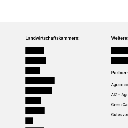
Landwirtschaftskammern:
Weitere
Österreich
Publikati
Burgenland
Verbänd
Kärnten
Partner
Niederösterreich
Agrarmark
Oberösterreich
AIZ – Ag
Salzburg
Green Ca
Steiermark
Gutes vo
Tirol