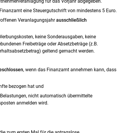
Skip to main content
eitnehmerveranlagung für das Vorjahr abgegeben.
Finanzamt eine Steuergutschrift von mindestens 5 Euro.
troffenen Veranlagungsjahr
ausschließlich
Werbungskosten, keine Sonderausgaben, keine
undenen Freibeträge oder Absetzbeträge (z.B.
terhaltsabsetzbetrag) geltend gemacht werden.
eschlossen
, wenn das Finanzamt annehmen kann, dass
ünfte bezogen hat und
elastungen, nicht automatisch übermittelte
sposten anmelden wird.
die zum ersten Mal für die antragslose