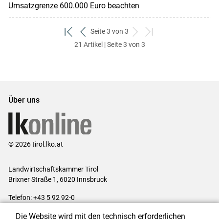
Umsatzgrenze 600.000 Euro beachten
Seite 3 von 3
zum
zurück
weiter
zum
21 Artikel | Seite 3 von 3
ersten
zum
zum
letzten
Set
vorigen
nächsten
Set
Set
Set
Über uns
© 2026 tirol.lko.at
Landwirtschaftskammer Tirol
Brixner Straße 1, 6020 Innsbruck
Telefon: +43 5 92 92-0
E-Mail:
office@lk-tirol.at
Die Website wird mit den technisch erforderlichen