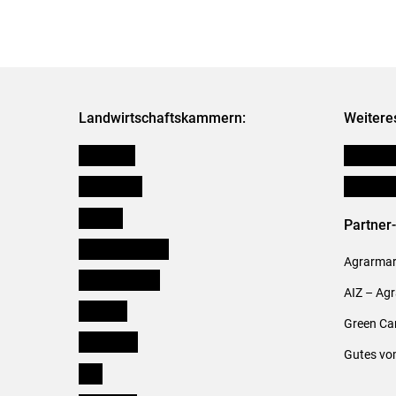
Landwirtschaftskammern:
Weitere
Österreich
Publikati
Burgenland
Verbänd
Kärnten
Partner
Niederösterreich
Agrarmark
Oberösterreich
AIZ – Ag
Salzburg
Green Ca
Steiermark
Gutes vo
Tirol