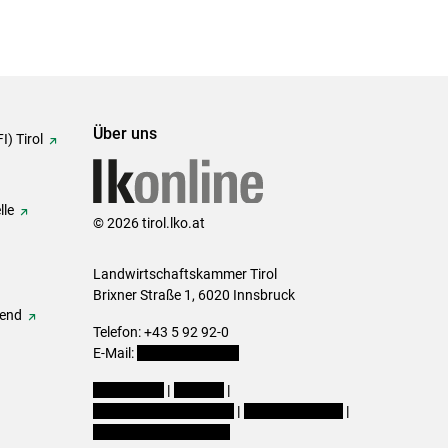
Über uns
I) Tirol
lle
© 2026 tirol.lko.at
Landwirtschaftskammer Tirol
Brixner Straße 1, 6020 Innsbruck
gend
Telefon: +43 5 92 92-0
E-Mail:
office@lk-tirol.at
Impressum
|
Kontakt
|
Datenschutzerklärung
|
Barrierefreiheit
|
Cookie-Einstellungen