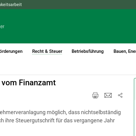
hkeitsarbeit
NÖ
OÖ
SBG
STMK
TIROL
VBG
WIEN
örderungen
Recht & Steuer
Betriebsführung
Bauen, Ene
(current)1
t vom Finanzamt
tnehmerveranlagung möglich, dass nichtselbständig
h ihre Steuergutschrift für das vergangene Jahr