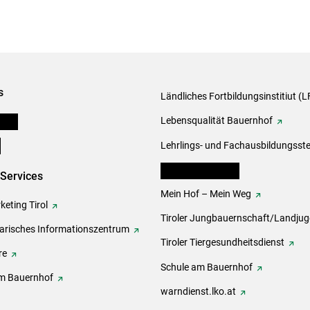
s
Ländliches Fortbildungsinstitiut (LF
onen
Lebensqualität Bauernhof
e
Lehrlings- und Fachausbildungsste
lk Bäuerinnen Tirol
-Services
Mein Hof – Mein Weg
eting Tirol
Tiroler Jungbauernschaft/Landju
rarisches Informationszentrum
Tiroler Tiergesundheitsdienst
re
Schule am Bauernhof
m Bauernhof
warndienst.lko.at