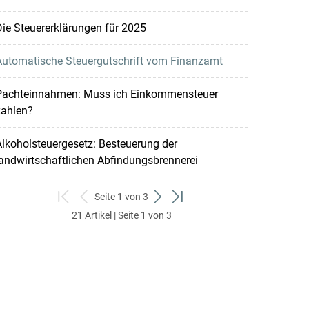
ie Steuererklärungen für 2025
Automatische Steuergutschrift vom Finanzamt
Pachteinnahmen: Muss ich Einkommensteuer
zahlen?
lkoholsteuergesetz: Besteuerung der
andwirtschaftlichen Abfindungsbrennerei
Seite 1 von 3
zum
zurück
weiter
zum
21 Artikel | Seite 1 von 3
ersten
zum
zum
letzten
Set
vorigen
nächsten
Set
Set
Set