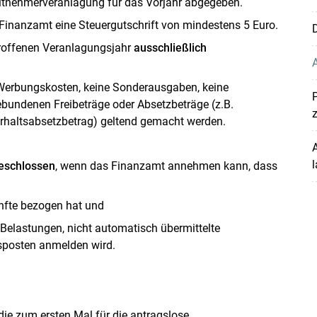
Skip to main content
eitnehmerveranlagung für das Vorjahr abgegeben.
Finanzamt eine Steuergutschrift von mindestens 5 Euro.
D
troffenen Veranlagungsjahr
ausschließlich
Werbungskosten, keine Sonderausgaben, keine
undenen Freibeträge oder Absetzbeträge (z.B.
terhaltsabsetzbetrag) geltend gemacht werden.
A
l
eschlossen
, wenn das Finanzamt annehmen kann, dass
ünfte bezogen hat und
elastungen, nicht automatisch übermittelte
sposten anmelden wird.
die zum ersten Mal für die antragslose