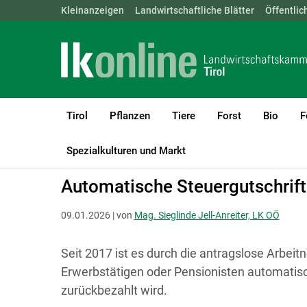
Landwirtschaftskammern:
Kleinanzeigen
Landwirtschaftliche Blätter
ÖSTERREICH
BGLD
Öffentlic
KTN
Tirol
Pflanzen
Tiere
Forst
Bio
F
LK Tirol
Recht & Steuer
Steuer
Spezialkulturen und Markt
Automatische Steuergutschrif
09.01.2026 | von
Mag. Sieglinde Jell-Anreiter, LK OÖ
Seit 2017 ist es durch die antragslose Arbei
Erwerbstätigen oder Pensionisten automatisc
zurückbezahlt wird.