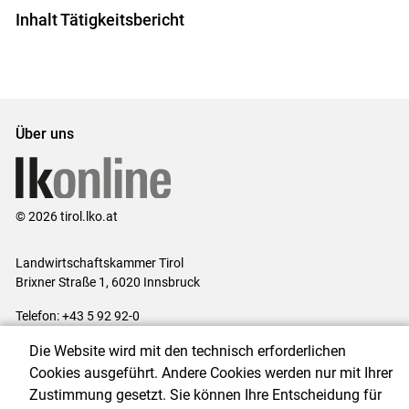
Inhalt Tätigkeitsbericht
Über uns
© 2026 tirol.lko.at
Landwirtschaftskammer Tirol
Brixner Straße 1, 6020 Innsbruck
Telefon: +43 5 92 92-0
E-Mail:
office@lk-tirol.at
Die Website wird mit den technisch erforderlichen
Impressum
|
Kontakt
|
Datenschutzerklärung
|
Barrierefreiheit
|
Cookies ausgeführt. Andere Cookies werden nur mit Ihrer
Cookie-Einstellungen
Zustimmung gesetzt. Sie können Ihre Entscheidung für