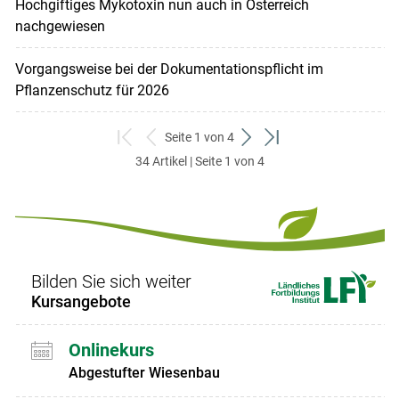
Hochgiftiges Mykotoxin nun auch in Österreich
nachgewiesen
Vorgangsweise bei der Dokumentationspflicht im
Pflanzenschutz für 2026
Seite 1 von 4
zum
zurück
weiter
zum
34 Artikel | Seite 1 von 4
ersten
zum
zum
letzten
Set
vorigen
nächsten
Set
Set
Set
Bilden Sie sich weiter
Kursangebote
Onlinekurs
Abgestufter Wiesenbau