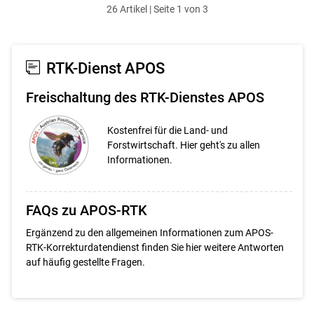
26 Artikel | Seite 1 von 3
ersten
zum
zum
letzten
Set
vorigen
nächsten
Set
Set
Set
RTK-Dienst APOS
Freischaltung des RTK-Dienstes APOS
Kostenfrei für die Land- und
Forstwirtschaft. Hier geht's zu allen
Informationen.
FAQs zu APOS-RTK
Ergänzend zu den allgemeinen Informationen zum APOS-
RTK-Korrekturdatendienst finden Sie hier weitere Antworten
auf häufig gestellte Fragen.