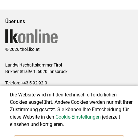
Über uns
© 2026 tirol.lko.at
Landwirtschaftskammer Tirol
Brixner Straße 1, 6020 Innsbruck
Telefon: +43 5 92 92-0
E-Mail:
office@lk-tirol.at
Die Website wird mit den technisch erforderlichen
Impressum
|
Kontakt
|
Datenschutzerklärung
|
Barrierefreiheit
|
Cookies ausgeführt. Andere Cookies werden nur mit Ihrer
Cookie-Einstellungen
Zustimmung gesetzt. Sie können Ihre Entscheidung für
diese Website in den
Cookie-Einstellungen
jederzeit
einsehen und korrigieren.
NEWSLETTER