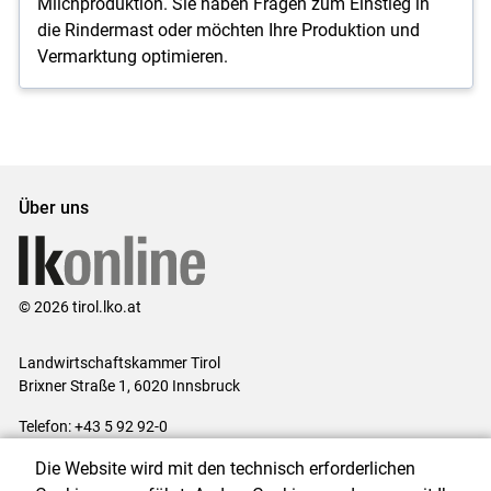
Milchproduktion. Sie haben Fragen zum Einstieg in
die Rindermast oder möchten Ihre Produktion und
Vermarktung optimieren.
Über uns
© 2026 tirol.lko.at
Landwirtschaftskammer Tirol
Brixner Straße 1, 6020 Innsbruck
Telefon: +43 5 92 92-0
E-Mail:
office@lk-tirol.at
Die Website wird mit den technisch erforderlichen
Impressum
|
Kontakt
|
Datenschutzerklärung
|
Barrierefreiheit
|