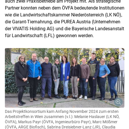
auch zwei Praxisbetriebe am Projekt mit. Als strategische
Partner konnten neben dem ÖVFA bedeutende Institutionen
wie die Landwirtschaftskammer Niederösterreich (LK NÖ),
die Garant-Tiernahrung, die PUREA Austria (Unternehmen
der VIVATIS Holding AG) und die Bayerische Landesanstalt
für Landwirtschaft (LFL) gewonnen werden.
Das Projektkonsortium kam Anfang November 2024 zum ersten
Arbeitstreffen in Wien zusammen (v.l.): Melanie Haslauer (LK NÖ,
ÖVFA), Markus Payr (ÖVFA, Ingenieurbüro Payr), Marc Mößmer
(ÖVFA, ARGE Biofisch), Sabrina Dreisiebner-Lanz (JR), Claudia