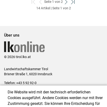
Seite 1 von 2
zum
zurück
weiter
zum
14 Artikel | Seite 1 von 2
ersten
zum
zum
letzten
Set
vorigen
nächsten
Set
Set
Set
Über uns
© 2026 tirol.lko.at
Landwirtschaftskammer Tirol
Brixner Straße 1, 6020 Innsbruck
Telefon: +43 5 92 92-0
E-Mail:
office@lk-tirol.at
Die Website wird mit den technisch erforderlichen
Impressum
|
Kontakt
|
Datenschutzerklärung
|
Barrierefreiheit
|
Cookies ausgeführt. Andere Cookies werden nur mit Ihrer
Cookie-Einstellungen
Zustimmung gesetzt. Sie können Ihre Entscheidung für