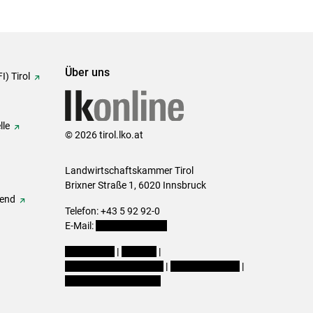
Über uns
I) Tirol
lle
© 2026 tirol.lko.at
Landwirtschaftskammer Tirol
Brixner Straße 1, 6020 Innsbruck
gend
Telefon: +43 5 92 92-0
E-Mail:
office@lk-tirol.at
Impressum
|
Kontakt
|
Datenschutzerklärung
|
Barrierefreiheit
|
Cookie-Einstellungen