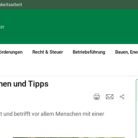
hkeitsarbeit
NÖ
OÖ
SBG
STMK
TIROL
VBG
WIEN
örderungen
Recht & Steuer
Betriebsführung
Bauen, Ene
chen und Tipps
tet und betrifft vor allem Menschen mit einer