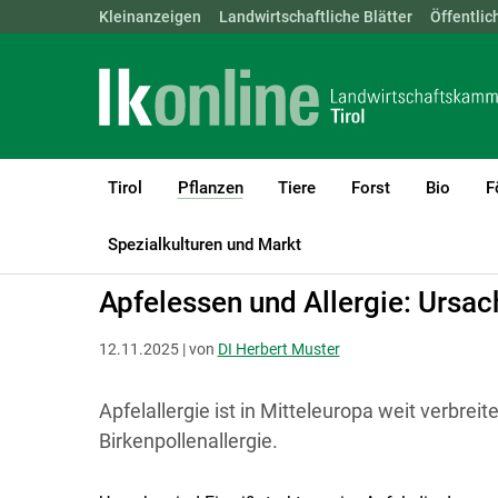
Landwirtschaftskammern:
Kleinanzeigen
Landwirtschaftliche Blätter
ÖSTERREICH
BGLD
Öffentlic
KTN
Tirol
Pflanzen
Tiere
Forst
Bio
F
(current)1
LK Tirol
Pflanzen
Obstbau
Spezialkulturen und Markt
Apfelessen und Allergie: Ursa
12.11.2025 | von
DI Herbert Muster
Apfelallergie ist in Mitteleuropa weit verbrei
Birkenpollenallergie.