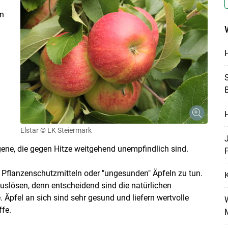
en
H
Skip to main content
S
B
H
Elstar
© LK Steiermark
rgene, die gegen Hitze weitgehend unempfindlich sind.
P
it Pflanzenschutzmitteln oder "ungesunden" Äpfeln zu tun.
slösen, denn entscheidend sind die natürlichen
. Äpfel an sich sind sehr gesund und liefern wertvolle
fe.