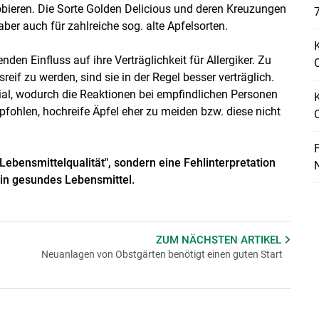
robieren. Die Sorte Golden Delicious und deren Kreuzungen
7
aber auch für zahlreiche sog. alte Apfelsorten.
K
den Einfluss auf ihre Verträglichkeit für Allergiker. Zu
O
eif zu werden, sind sie in der Regel besser verträglich.
ial, wodurch die Reaktionen bei empfindlichen Personen
fohlen, hochreife Äpfel eher zu meiden bzw. diese nicht
F
 Lebensmittelqualität", sondern eine Fehlinterpretation
N
ein gesundes Lebensmittel.
ZUM NÄCHSTEN
ARTIKEL
Neuanlagen von Obstgärten benötigt einen guten Start