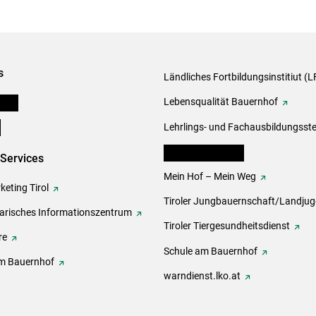
s
Ländliches Fortbildungsinstitiut (LF
onen
Lebensqualität Bauernhof
e
Lehrlings- und Fachausbildungsste
lk Bäuerinnen Tirol
-Services
Mein Hof – Mein Weg
eting Tirol
Tiroler Jungbauernschaft/Landju
rarisches Informationszentrum
Tiroler Tiergesundheitsdienst
re
Schule am Bauernhof
m Bauernhof
warndienst.lko.at