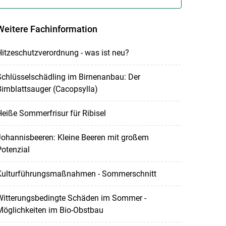
Weitere Fachinformation
itzeschutzverordnung - was ist neu?
chlüsselschädling im Birnenanbau: Der
irnblattsauger (Cacopsylla)
eiße Sommerfrisur für Ribisel
Johannisbeeren: Kleine Beeren mit großem
otenzial
Kulturführungsmaßnahmen - Sommerschnitt
Witterungsbedingte Schäden im Sommer -
Möglichkeiten im Bio-Obstbau