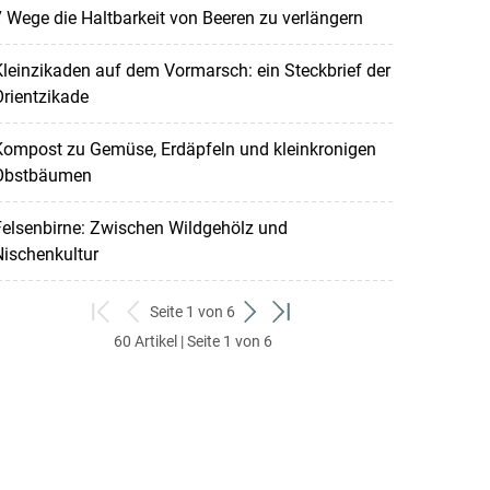
 Wege die Haltbarkeit von Beeren zu verlängern
leinzikaden auf dem Vormarsch: ein Steckbrief der
rientzikade
Kompost zu Gemüse, Erdäpfeln und kleinkronigen
Obstbäumen
elsenbirne: Zwischen Wildgehölz und
ischenkultur
Seite 1 von 6
zum
zurück
weiter
zum
60 Artikel | Seite 1 von 6
ersten
zum
zum
letzten
Set
vorigen
nächsten
Set
Set
Set