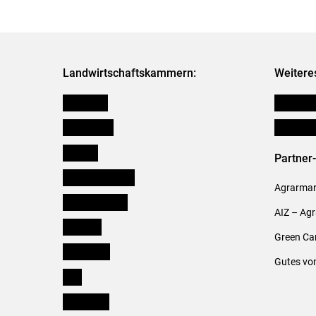
Landwirtschaftskammern:
Weitere
Österreich
Publikati
Burgenland
Verbänd
Kärnten
Partner
Niederösterreich
Agrarmark
Oberösterreich
AIZ – Ag
Salzburg
Green Ca
Steiermark
Gutes vo
Tirol
Vorarlberg