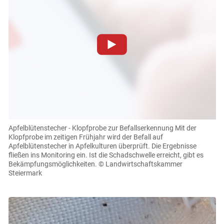
Zum Abspielen von YouTube-Videos auf dieser Website
müssen Cookies gesetzt werden
.
Für weitere Informationen lesen Sie bitte unsere
Datenschutzerklärung
.Sie können Ihre Entscheidung für
diese Website in den Cookie-Einstellungen jederzeit
einsehen und korrigieren
Apfelblütenstecher - Klopfprobe zur Befallserkennung
Mit der
Klopfprobe im zeitigen Frühjahr wird der Befall auf
Cookies Einstellungen
Apfelblütenstecher in Apfelkulturen überprüft. Die Ergebnisse
Skip to main content
fließen ins Monitoring ein. Ist die Schadschwelle erreicht, gibt es
Akzeptieren
Bekämpfungsmöglichkeiten.
© Landwirtschaftskammer
Steiermark