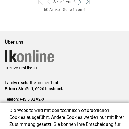
Seite 1 von 6
zum
zurück
weiter
zum
60 Artikel | Seite 1 von 6
ersten
zum
zum
letzten
Set
vorigen
nächsten
Set
Set
Set
Über uns
© 2026 tirol.lko.at
Landwirtschaftskammer Tirol
Brixner Straße 1, 6020 Innsbruck
Telefon: +43 5 92 92-0
E-Mail:
office@lk-tirol.at
Die Website wird mit den technisch erforderlichen
Impressum
|
Kontakt
|
Datenschutzerklärung
|
Barrierefreiheit
|
Cookies ausgeführt. Andere Cookies werden nur mit Ihrer
Cookie-Einstellungen
Zustimmung gesetzt. Sie können Ihre Entscheidung für