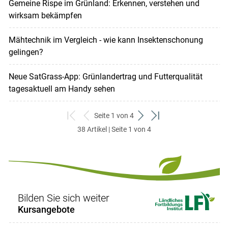
Gemeine Rispe im Grünland: Erkennen, verstehen und
wirksam bekämpfen
Mähtechnik im Vergleich - wie kann Insektenschonung
gelingen?
Neue SatGrass-App: Grünlandertrag und Futterqualität
tagesaktuell am Handy sehen
Seite 1 von 4
zum
zurück
weiter
zum
38 Artikel | Seite 1 von 4
ersten
zum
zum
letzten
Set
vorigen
nächsten
Set
Set
Set
Bilden Sie sich weiter
Kursangebote