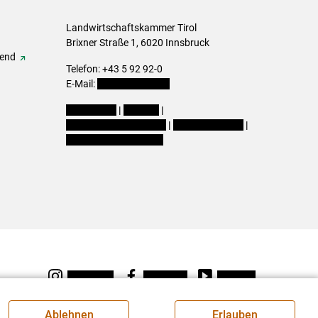
Landwirtschaftskammer Tirol
Brixner Straße 1, 6020 Innsbruck
gend
Telefon: +43 5 92 92-0
E-Mail:
office@lk-tirol.at
Impressum
|
Kontakt
|
Datenschutzerklärung
|
Barrierefreiheit
|
Cookie-Einstellungen
Instagram
Facebook
Youtube
Ablehnen
Erlauben