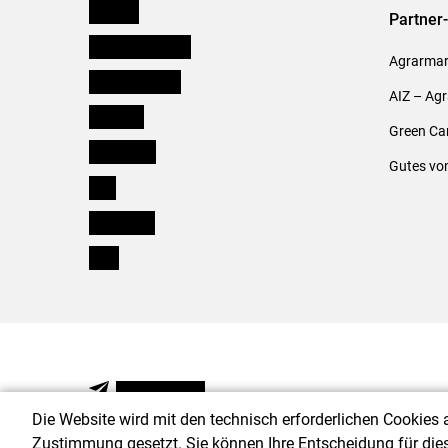
Kärnten
Partner
Niederösterreich
Agrarmark
Oberösterreich
AIZ – Ag
Salzburg
Green Ca
Steiermark
Gutes vo
Tirol
Vorarlberg
Wien
NEWSLETTER
Die Website wird mit den technisch erforderlichen Cookies 
Zustimmung gesetzt. Sie können Ihre Entscheidung für die