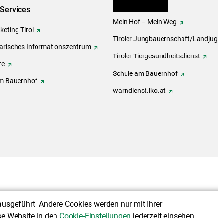
lk Bäuerinnen Tirol
-Services
Mein Hof – Mein Weg
eting Tirol
Tiroler Jungbauernschaft/Landju
rarisches Informationszentrum
Tiroler Tiergesundheitsdienst
re
Schule am Bauernhof
m Bauernhof
warndienst.lko.at
ausgeführt. Andere Cookies werden nur mit Ihrer
se Website in den
Cookie-Einstellungen
jederzeit einsehen