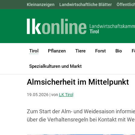
Landwirtschaftskammern:
Kleinanzeigen
Landwirtschaftliche Blätter
ÖSTERREICH
BGLD
Öffentlic
KTN
Tirol
Pflanzen
Tiere
Forst
Bio
F
(current)1
LK Tirol
Tirol
Spezialkulturen und Markt
Almsicherheit im Mittelpunkt
19.05.2026 | von
LK Tirol
Zum Start der Alm- und Weidesaison informi
über die Verhaltensregeln bei Kontakt mit We