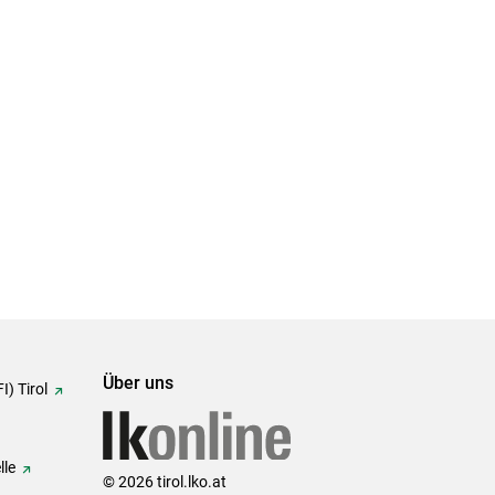
Über uns
I) Tirol
lle
© 2026 tirol.lko.at