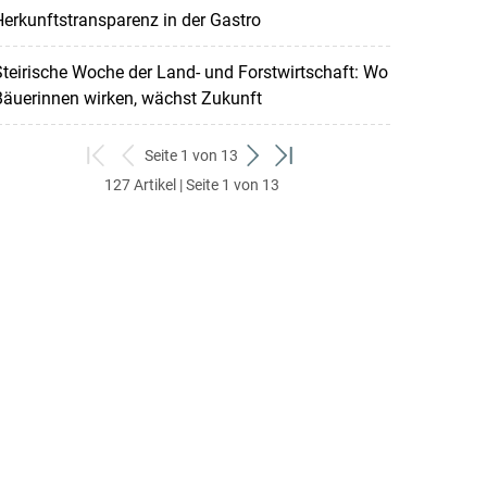
erkunftstransparenz in der Gastro
teirische Woche der Land- und Forstwirtschaft: Wo
Bäuerinnen wirken, wächst Zukunft
Seite 1 von 13
zum
zurück
weiter
zum
127 Artikel | Seite 1 von 13
ersten
zum
zum
letzten
Set
vorigen
nächsten
Set
Set
Set