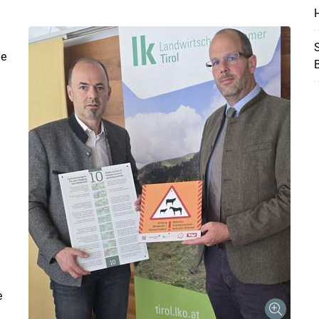
H
S
ie
e