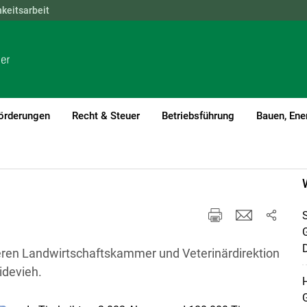
hkeitsarbeit
NÖ
OÖ
SBG
STMK
TIROL
VBG
WIEN
örderungen
Recht & Steuer
Betriebsführung
Bauen, Ene
S
D
eren Landwirtschaftskammer und Veterinärdirektion
idevieh.
H