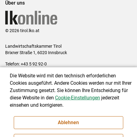
Über uns
© 2026 tirol.lko.at
Landwirtschaftskammer Tirol
Brixner Straße 1, 6020 Innsbruck
Telefon: +43 5 92 92-0
E-Mail:
office@lk-tirol.at
Die Website wird mit den technisch erforderlichen
Impressum
|
Kontakt
|
Datenschutzerklärung
|
Barrierefreiheit
|
Cookies ausgeführt. Andere Cookies werden nur mit Ihrer
Cookie-Einstellungen
Zustimmung gesetzt. Sie können Ihre Entscheidung für
diese Website in den
Cookie-Einstellungen
jederzeit
einsehen und korrigieren.
NEWSLETTER
Ablehnen