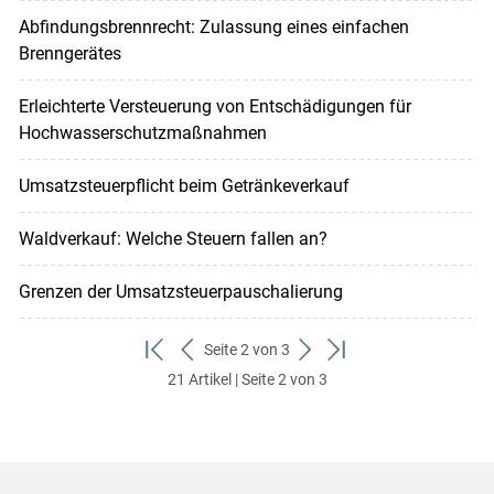
Abfindungsbrennrecht: Zulassung eines einfachen
Brenngerätes
Erleichterte Versteuerung von Entschädigungen für
Hochwasserschutzmaßnahmen
Umsatzsteuerpflicht beim Getränkeverkauf
Waldverkauf: Welche Steuern fallen an?
Grenzen der Umsatzsteuerpauschalierung
Seite 2 von 3
zum
zurück
weiter
zum
21 Artikel | Seite 2 von 3
ersten
zum
zum
letzten
Set
vorigen
nächsten
Set
Set
Set