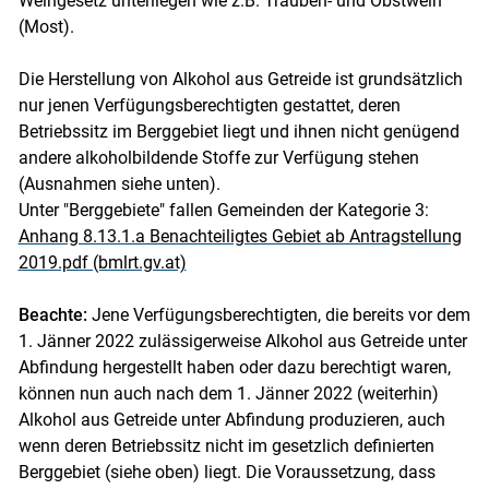
Weingesetz unterliegen wie z.B. Trauben- und Obstwein
(Most).
Die Herstellung von Alkohol aus Getreide ist grundsätzlich
nur jenen Verfügungsberechtigten gestattet, deren
Betriebssitz im Berggebiet liegt und ihnen nicht genügend
andere alkoholbildende Stoffe zur Verfügung stehen
(Ausnahmen siehe unten).
Unter "Berggebiete" fallen Gemeinden der Kategorie 3:
Anhang 8.13.1.a Benachteiligtes Gebiet ab Antragstellung
2019.pdf (bmlrt.gv.at)
Beachte:
Jene Verfügungsberechtigten, die bereits vor dem
1. Jänner 2022 zulässigerweise Alkohol aus Getreide unter
Abfindung hergestellt haben oder dazu berechtigt waren,
können nun auch nach dem 1. Jänner 2022 (weiterhin)
Alkohol aus Getreide unter Abfindung produzieren, auch
Skip to main content
wenn deren Betriebssitz nicht im gesetzlich definierten
Berggebiet (siehe oben) liegt. Die Voraussetzung, dass