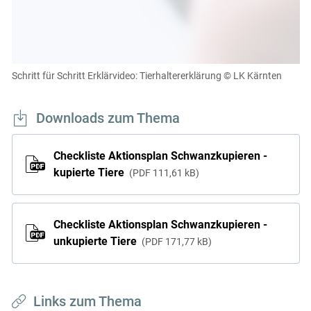
müssen Cookies gesetzt werden
.
Für weitere Informationen lesen Sie bitte unsere
Datenschutzerklärung
.Sie können Ihre Entscheidung für
diese Website in den Cookie-Einstellungen jederzeit
einsehen und korrigieren
Schritt für Schritt Erklärvideo: Tierhaltererklärung
© LK Kärnten
Cookies Einstellungen
Downloads zum Thema
Akzeptieren
Checkliste Aktionsplan Schwanzkupieren -
kupierte Tiere
PDF
111,61 kB
Checkliste Aktionsplan Schwanzkupieren -
unkupierte Tiere
PDF
171,77 kB
Links zum Thema