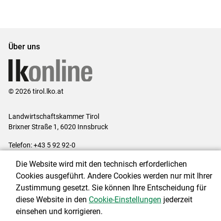
Über uns
© 2026 tirol.lko.at
Landwirtschaftskammer Tirol
Brixner Straße 1, 6020 Innsbruck
Telefon: +43 5 92 92-0
E-Mail:
office@lk-tirol.at
Die Website wird mit den technisch erforderlichen
Impressum
|
Kontakt
|
Datenschutzerklärung
|
Barrierefreiheit
|
Cookies ausgeführt. Andere Cookies werden nur mit Ihrer
Cookie-Einstellungen
Zustimmung gesetzt. Sie können Ihre Entscheidung für
diese Website in den
Cookie-Einstellungen
jederzeit
einsehen und korrigieren.