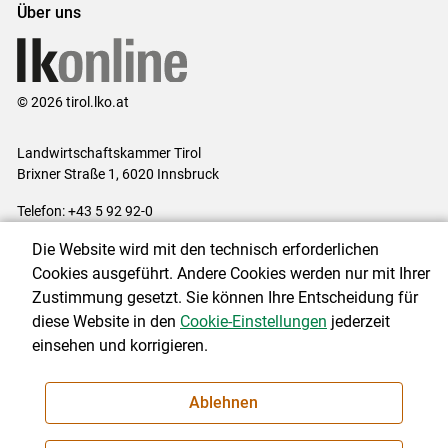
Über uns
© 2026 tirol.lko.at
Landwirtschaftskammer Tirol
Brixner Straße 1, 6020 Innsbruck
Telefon: +43 5 92 92-0
E-Mail:
office@lk-tirol.at
Die Website wird mit den technisch erforderlichen
Impressum
|
Kontakt
|
Datenschutzerklärung
|
Barrierefreiheit
|
Cookies ausgeführt. Andere Cookies werden nur mit Ihrer
Cookie-Einstellungen
Zustimmung gesetzt. Sie können Ihre Entscheidung für
diese Website in den
Cookie-Einstellungen
jederzeit
einsehen und korrigieren.
NEWSLETTER
Ablehnen