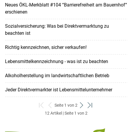
Neues ÖKL-Merkblatt #104 “Barrierefreiheit am Bauernhof“
erschienen
Sozialversicherung: Was bei Direktvermarktung zu
beachten ist
Richtig kennzeichnen, sicher verkaufen!
Lebensmittelkennzeichnung - was ist zu beachten
Alkoholherstellung im landwirtschaftlichen Betrieb
Jeder Direktvermarkter ist Lebensmittelunternehmer
Seite 1 von 2
zum
zurück
weiter
zum
12 Artikel | Seite 1 von 2
ersten
zum
zum
letzten
Set
vorigen
nächsten
Set
Set
Set