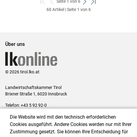
Seite 1 von 6
zum
zurück
weiter
zum
60 Artikel | Seite 1 von 6
ersten
zum
zum
letzten
Set
vorigen
nächsten
Set
Set
Set
Über uns
© 2026 tirol.lko.at
Landwirtschaftskammer Tirol
Brixner Straße 1, 6020 Innsbruck
Telefon: +43 5 92 92-0
E-Mail:
office@lk-tirol.at
Die Website wird mit den technisch erforderlichen
Impressum
|
Kontakt
|
Datenschutzerklärung
|
Barrierefreiheit
|
Cookies ausgeführt. Andere Cookies werden nur mit Ihrer
Cookie-Einstellungen
Zustimmung gesetzt. Sie können Ihre Entscheidung für