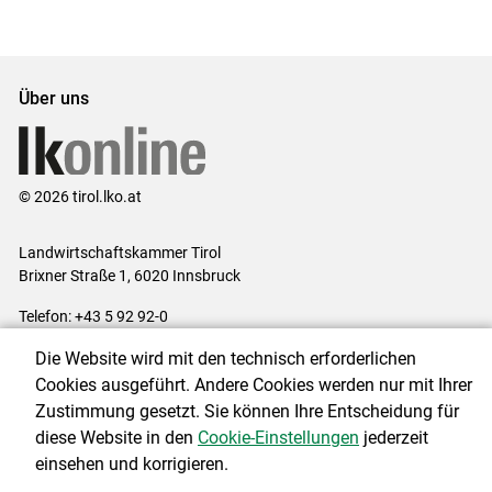
Set
vorigen
nächsten
Set
Set
Set
Über uns
© 2026 tirol.lko.at
Landwirtschaftskammer Tirol
Brixner Straße 1, 6020 Innsbruck
Telefon: +43 5 92 92-0
E-Mail:
office@lk-tirol.at
Die Website wird mit den technisch erforderlichen
Impressum
|
Kontakt
|
Datenschutzerklärung
|
Barrierefreiheit
|
Cookies ausgeführt. Andere Cookies werden nur mit Ihrer
Cookie-Einstellungen
Zustimmung gesetzt. Sie können Ihre Entscheidung für
diese Website in den
Cookie-Einstellungen
jederzeit
einsehen und korrigieren.