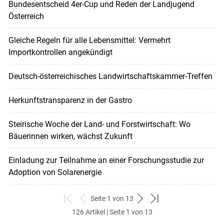
Bundesentscheid 4er-Cup und Reden der Landjugend
Österreich
Gleiche Regeln für alle Lebensmittel: Vermehrt
Importkontrollen angekündigt
Deutsch-österreichisches Landwirtschaftskammer-Treffen
Herkunftstransparenz in der Gastro
Steirische Woche der Land- und Forstwirtschaft: Wo
Bäuerinnen wirken, wächst Zukunft
Einladung zur Teilnahme an einer Forschungsstudie zur
Adoption von Solarenergie
Seite 1 von 13
zum
zurück
weiter
zum
126 Artikel | Seite 1 von 13
ersten
zum
zum
letzten