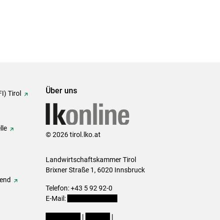
Über uns
I) Tirol
lle
© 2026 tirol.lko.at
Landwirtschaftskammer Tirol
Brixner Straße 1, 6020 Innsbruck
gend
Telefon: +43 5 92 92-0
E-Mail:
office@lk-tirol.at
Impressum
|
Kontakt
|