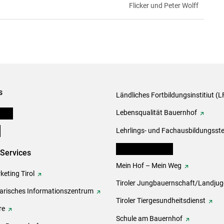
Flicker und Peter Wolff
s
Ländliches Fortbildungsinstitiut (LF
onen
Lebensqualität Bauernhof
e
Lehrlings- und Fachausbildungsste
lk Bäuerinnen Tirol
-Services
Mein Hof – Mein Weg
eting Tirol
Tiroler Jungbauernschaft/Landju
rarisches Informationszentrum
Tiroler Tiergesundheitsdienst
re
Schule am Bauernhof