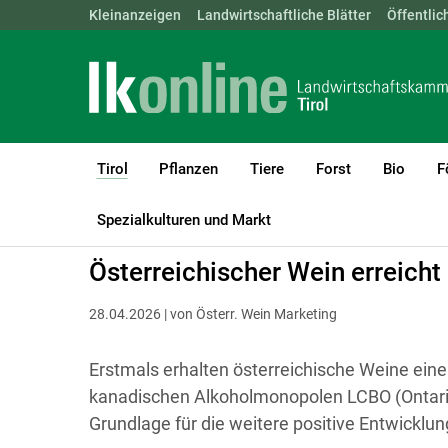
Landwirtschaftskammern:
Kleinanzeigen
Landwirtschaftliche Blätter
ÖSTERREICH
BGLD
Öffentlic
KTN
Tirol
Pflanzen
Tiere
Forst
Bio
F
(current)1
LK Tirol
Tirol
Spezialkulturen und Markt
Österreichischer Wein erreicht
28.04.2026 | von Österr. Wein Marketing
Erstmals erhalten österreichische Weine eine
kanadischen Alkoholmonopolen LCBO (Ontario
Grundlage für die weitere positive Entwickl