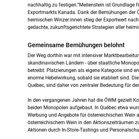
nachhaltig zu festigen.“Meilenstein ist Grundlage f
Exportmarkts Kanada. Dank der Bemühungen der 
heimischen Winzer:innen stieg der Exportwert nac
gedachte, zukunftsgerichtete Strategien aller heim
Gemeinsame Bemühungen belohnt
Der Weg dorthin war mit intensiver Marktbearbeitun
skandinavischen Ländern - über staatliche Monopol
betreibt. Platzierungen als eigene Kategorie sind e
enorme Hebelwirkung, sobald sie etabliert sind. D
Québec, sind daher von zentraler Bedeutung für de
In den vergangenen Jahren hat die ÖWM gezielt K
beiden Monopolen aufgebaut. In Québec etwa wurd
Werbung und Angebote für österreichischen Wein 
österreichischem Wein in den Aktionszeiträumen z
Aktionen durch In-Store-Tastings und Personalsch