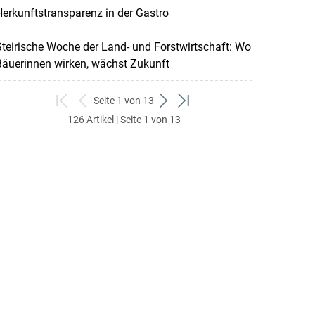
erkunftstransparenz in der Gastro
teirische Woche der Land- und Forstwirtschaft: Wo
Bäuerinnen wirken, wächst Zukunft
Seite 1 von 13
zum
zurück
weiter
zum
126 Artikel | Seite 1 von 13
ersten
zum
zum
letzten
Set
vorigen
nächsten
Set
Set
Set