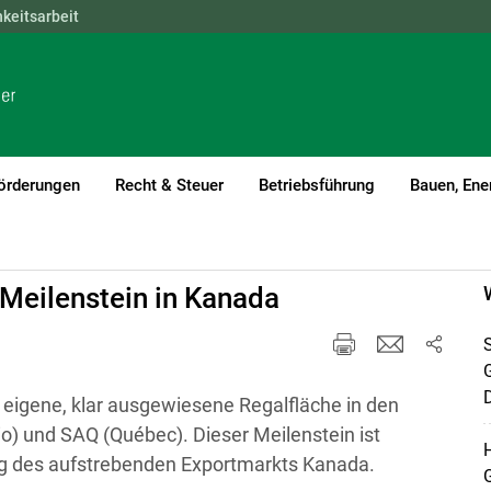
hkeitsarbeit
NÖ
OÖ
SBG
STMK
TIROL
VBG
WIEN
örderungen
Recht & Steuer
Betriebsführung
Bauen, Ene
 Meilenstein in Kanada
S
D
 eigene, klar ausgewiesene Regalfläche in den
) und SAQ (Québec). Dieser Meilenstein ist
H
ung des aufstrebenden Exportmarkts Kanada.