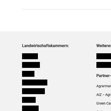
Landwirtschaftskammern:
Weitere
Österreich
Publikati
Burgenland
Verbänd
Kärnten
Partner
Niederösterreich
Agrarmark
Oberösterreich
AIZ – Ag
Salzburg
Green Ca
Steiermark