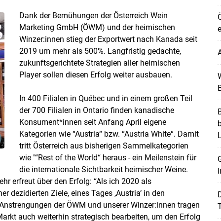
Dank der Bemühungen der Österreich Wein
Ö
Marketing GmbH (ÖWM) und der heimischen
e
Winzer:innen stieg der Exportwert nach Kanada seit
2019 um mehr als 500%. Langfristig gedachte,
A
zukunftsgerichtete Strategien aller heimischen
Player sollen diesen Erfolg weiter ausbauen.
W
B
In 400 Filialen in Québec und in einem großen Teil
der 700 Filialen in Ontario finden kanadische
B
Konsument*innen seit Anfang April eigene
Kategorien wie “Austria“ bzw. “Austria White“. Damit
tritt Österreich aus bisherigen Sammelkategorien
wie "“Rest of the World“ heraus - ein Meilenstein für
G
die internationale Sichtbarkeit heimischer Weine.
I
Skip to main content
hr erfreut über den Erfolg: “Als ich 2020 als
dezidierten Ziele, eines Tages ‚Austria‘ in den
Anstrengungen der ÖWM und unserer Winzer:innen tragen
T
rkt auch weiterhin strategisch bearbeiten, um den Erfolg