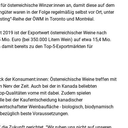
ür österreichische Winzer:innen an, damit diese auf dem
üter waren in der Folge regelmäßig selbst vor Ort, unter
sting“-Reihe der ÖWM in Toronto und Montréal.
 2019 ist der Exportwert österreichischer Weine nach
Mio. Euro (bei 350.000 Litern Wein) auf etwa 15,4 Mio.
a damit bereits zu den Top-5-Exportmärkten für
k der Konsument:innen: Österreichische Weine treffen mit
n Nerv der Zeit. Auch bei der in Kanada beliebten
 Top-Qualitäten vorne mit dabei. Zudem spielen
le bei der Kaufentscheidung kanadischer
rtschafteter Weinbaufläche - biologisch, biodynamisch
esbezüglich beste Voraussetzungen.
f die Zukunft gerichtet. “Wir ruhen uns nicht auf unseren