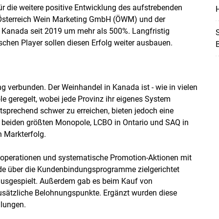
ür die weitere positive Entwicklung des aufstrebenden
H
Österreich Wein Marketing GmbH (ÖWM) und der
h Kanada seit 2019 um mehr als 500%. Langfristig
S
ischen Player sollen diesen Erfolg weiter ausbauen.
g verbunden. Der Weinhandel in Kanada ist - wie in vielen
e geregelt, wobei jede Provinz ihr eigenes System
ntsprechend schwer zu erreichen, bieten jedoch eine
ie beiden größten Monopole, LCBO in Ontario und SAQ in
n Markterfolg.
ooperationen und systematische Promotion-Aktionen mit
e über die Kundenbindungsprogramme zielgerichtet
ausgespielt. Außerdem gab es beim Kauf von
usätzliche Belohnungspunkte. Ergänzt wurden diese
ulungen.