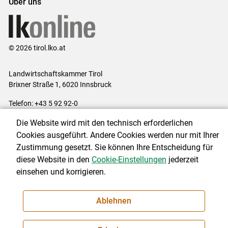
Über uns
© 2026 tirol.lko.at
Landwirtschaftskammer Tirol
Brixner Straße 1, 6020 Innsbruck
Telefon: +43 5 92 92-0
E-Mail:
office@lk-tirol.at
Die Website wird mit den technisch erforderlichen
Impressum
|
Kontakt
|
Datenschutzerklärung
|
Barrierefreiheit
|
Cookies ausgeführt. Andere Cookies werden nur mit Ihrer
Cookie-Einstellungen
Zustimmung gesetzt. Sie können Ihre Entscheidung für
diese Website in den
Cookie-Einstellungen
jederzeit
einsehen und korrigieren.
NEWSLETTER
Ablehnen