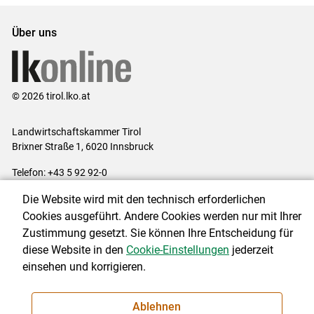
Über uns
© 2026 tirol.lko.at
Landwirtschaftskammer Tirol
Brixner Straße 1, 6020 Innsbruck
Telefon: +43 5 92 92-0
E-Mail:
office@lk-tirol.at
Die Website wird mit den technisch erforderlichen
Impressum
|
Kontakt
|
Datenschutzerklärung
|
Barrierefreiheit
|
Cookies ausgeführt. Andere Cookies werden nur mit Ihrer
Cookie-Einstellungen
Zustimmung gesetzt. Sie können Ihre Entscheidung für
diese Website in den
Cookie-Einstellungen
jederzeit
einsehen und korrigieren.
NEWSLETTER
Ablehnen